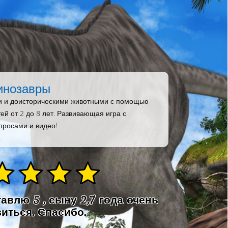
динозавры
и и доисторическими животными с помощью
ей от 2 до 8 лет. Развивающая игра с
просами и видео!
авлю 5 , сыну 2,7 года очень
иться. Спасибо.