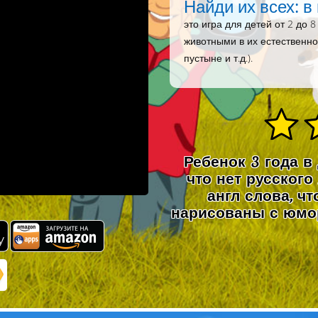
Найди их всех: в
это игра для детей от 2 до 
животными в их естественно
пустыне и т.д.).
Ребенок 3 года в
что нет русского
англ слова, ч
нарисованы с юмор