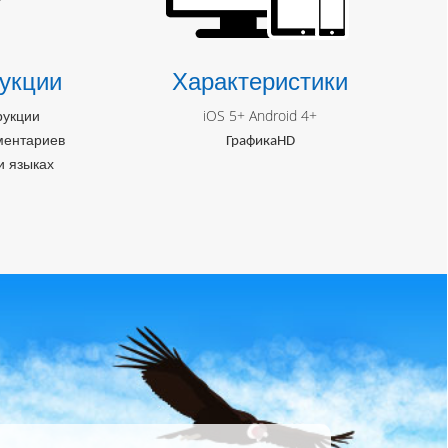
укции
Характеристики
рукции
iOS 5+ Android 4+
ментариев
Графика
HD
и языках