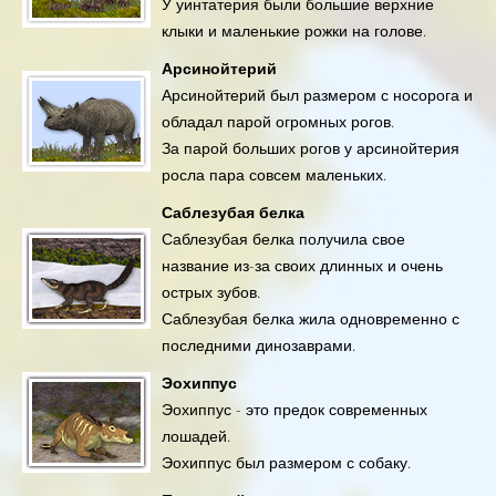
У уинтатерия были большие верхние
клыки и маленькие рожки на голове.
Арсинойтерий
Арсинойтерий был размером с носорога и
обладал парой огромных рогов.
За парой больших рогов у арсинойтерия
росла пара совсем маленьких.
Саблезубая белка
Саблезубая белка получила свое
название из-за своих длинных и очень
острых зубов.
Саблезубая белка жила одновременно с
последними динозаврами.
Эохиппус
Эохиппус - это предок современных
лошадей.
Эохиппус был размером с собаку.