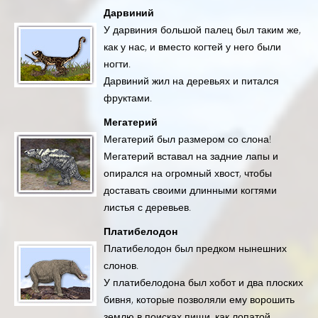
Дарвиний
У дарвиния большой палец был таким же,
как у нас, и вместо когтей у него были
ногти.
Дарвиний жил на деревьях и питался
фруктами.
Мегатерий
Мегатерий был размером со слона!
Мегатерий вставал на задние лапы и
опирался на огромный хвост, чтобы
доставать своими длинными когтями
листья с деревьев.
Платибелодон
Платибелодон был предком нынешних
слонов.
У платибелодона был хобот и два плоских
бивня, которые позволяли ему ворошить
землю в поисках пищи, как лопатой.