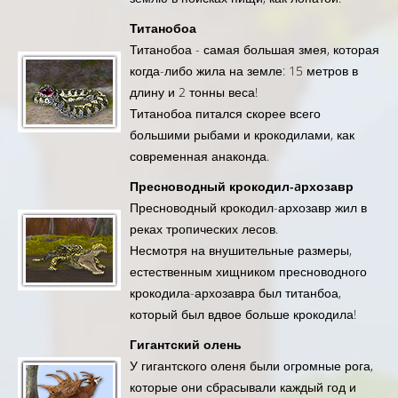
Титанобоа
Титанобоа - самая большая змея, которая
когда-либо жила на земле: 15 метров в
длину и 2 тонны веса!
Титанобоа питался скорее всего
большими рыбами и крокодилами, как
современная анаконда.
Пресноводный крокодил-aрхозавр
Пресноводный крокодил-архозавр жил в
реках тропических лесов.
Несмотря на внушительные размеры,
естественным хищником пресноводного
крокодила-архозавра был титанбоа,
который был вдвое больше крокодила!
Гигантский олень
У гигантского оленя были огромные рога,
которые они сбрасывали каждый год и