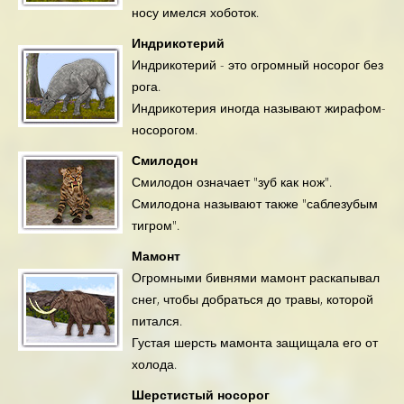
носу имелся хоботок.
Индрикотерий
Индрикотерий - это огромный носорог без
рога.
Индрикотерия иногда называют жирафом-
носорогом.
Смилодон
Смилодон означает "зуб как нож".
Смилодона называют также "саблезубым
тигром".
Мамонт
Огромными бивнями мамонт раскапывал
снег, чтобы добраться до травы, которой
питался.
Густая шерсть мамонта защищала его от
холода.
Шерстистый носорог