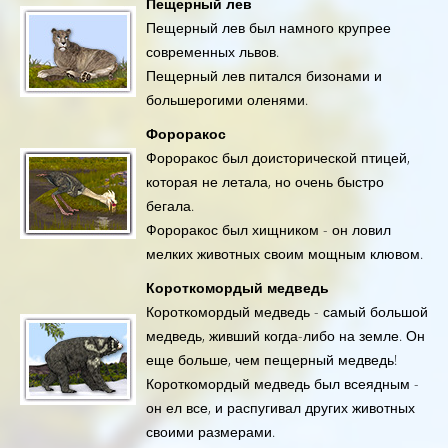
Пещерный лев
Пещерный лев был намного крупрее
современных львов.
Пещерный лев питался бизонами и
большерогими оленями.
Фороракос
Фороракос был доисторической птицей,
которая не летала, но очень быстро
бегала.
Фороракос был хищником - он ловил
мелких животных своим мощным клювом.
Короткомордый медведь
Короткомордый медведь - самый большой
медведь, живший когда-либо на земле. Он
еще больше, чем пещерный медведь!
Короткомордый медведь был всеядным -
он ел все, и распугивал других животных
своими размерами.