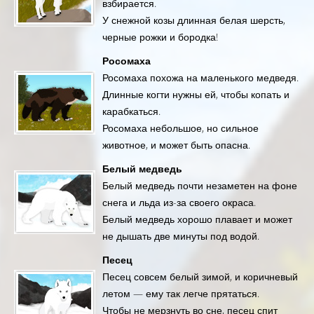
взбирается.
У снежной козы длинная белая шерсть,
черные рожки и бородка!
Росомаха
Росомаха похожа на маленького медведя.
Длинные когти нужны ей, чтобы копать и
карабкаться.
Росомаха небольшое, но сильное
животное, и может быть опасна.
Белый медведь
Белый медведь почти незаметен на фоне
снега и льда из-за своего окраса.
Белый медведь хорошо плавает и может
не дышать две минуты под водой.
Песец
Песец совсем белый зимой, и коричневый
летом — ему так легче прятаться.
Чтобы не мерзнуть во сне, песец спит