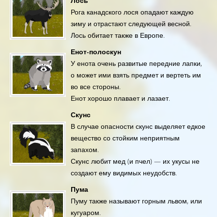
Лось
Рога канадского лося опадают каждую
зиму и отрастают следующей весной.
Лось обитает также в Европе.
Енот-полоскун
У енота очень развитые передние лапки,
о может ими взять предмет и вертеть им
во все стороны.
Енот хорошо плавает и лазает.
Скунс
В случае опасности скунс выделяет едкое
вещество со стойким неприятным
запахом.
Скунс любит мед (и пчел) — их укусы не
создают ему видимых неудобств.
Пума
Пуму также называют горным львом, или
кугуаром.