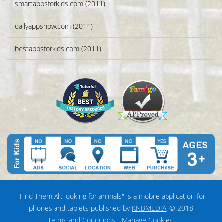
smartappsforkids.com (2011)
dailyappshow.com (2011)
bestappsforkids.com (2011)
"Find Them All: looking for animals" is a mobile application for
phones and tablets published by
KNBMEDIA
, © 2018
Terms and Conditions
-
Manage Cookies