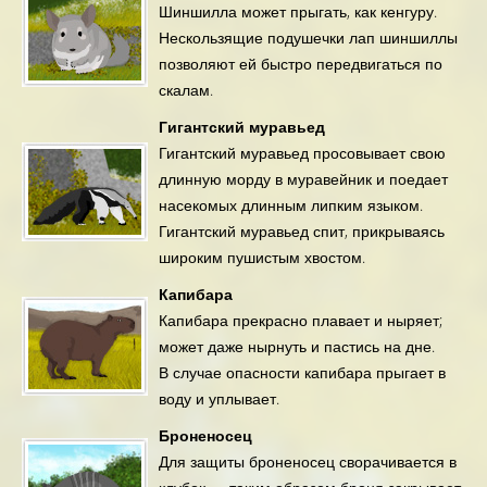
Шиншилла может прыгать, как кенгуру.
Нескользящие подушечки лап шиншиллы
позволяют ей быстро передвигаться по
скалам.
Гигантский муравьед
Гигантский муравьед просовывает свою
длинную морду в муравейник и поедает
насекомых длинным липким языком.
Гигантский муравьед спит, прикрываясь
широким пушистым хвостом.
Капибара
Капибара прекрасно плавает и ныряет;
может даже нырнуть и пастись на дне.
В случае опасности капибара прыгает в
воду и уплывает.
Броненосец
Для защиты броненосец сворачивается в