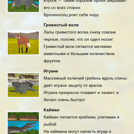
клубок — таким образом броня закрывает
его со всех сторон.
Броненосец роет себе нору.
Гривистый волк
Лапы гривистого волка снизу совсем
черные, похоже, что он одел носки!
Гривистый волк питается мелкими
животными и большим количеством
фруктов.
Игуана
Массивный колючий гребень вдоль спины
даёт игуане защиту от врагов.
Игуана прекрасно плавает и лазает, и
бегает очень быстро!
Кайман
Кайман питается крабами, улитками и
рыбой.
На каймана могут напасть ягуар и