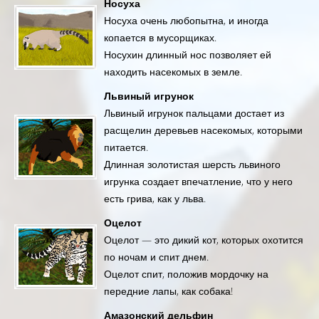
Носуха
Носуха очень любопытна, и иногда
копается в мусорщиках.
Носухин длинный нос позволяет ей
находить насекомых в земле.
Львиный игрунок
Львиный игрунок пальцами достает из
расщелин деревьев насекомых, которыми
питается.
Длинная золотистая шерсть львиного
игрунка создает впечатление, что у него
есть грива, как у льва.
Оцелот
Оцелот — это дикий кот, которых охотится
по ночам и спит днем.
Оцелот спит, положив мордочку на
передние лапы, как собака!
Амазонский дельфин