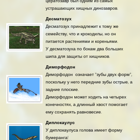
цератозавр был одним из самых
устрашающих хищных динозавров.
Десматозух
Десматозух принадлежит к тому же
семейству, что и крокодилы, но он
питается растениями и кореньями.
У десматозуха по бокам два больших
шипа для защиты от хищников.
Диморфодон
Диморфодон означает "зубы двух форм",
поскольку у него передние зубы острые, а
задние плоские.
Диморфодон может ходить на четырех
конечностях, а длинный хвост помогает
ему сохранять равновесие.
Диплокаулус
У диплокаулуса голова имеет форму
бумеранга!