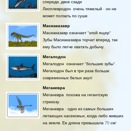
спереди, двое сзади
Лиоплевродон очень тяжелый - он не
может ползать по суше.
Масиаказавр
Масиаказавр означает "злой ящер"
Зубы Масиаказавра торчат вперед, так
ему было легче хватать добычу.
Мегалодон
Мегалодон означает "большие зубы".
Мегалодон был в три раза больше
современных белых акул!
Меганевра
Меганевра похожа на гигантскую
стрекозу.
Меганевра - одно из самых больших
летающих насекомых, когда-либо живших
на земле. Ее длина превышала 70 см!