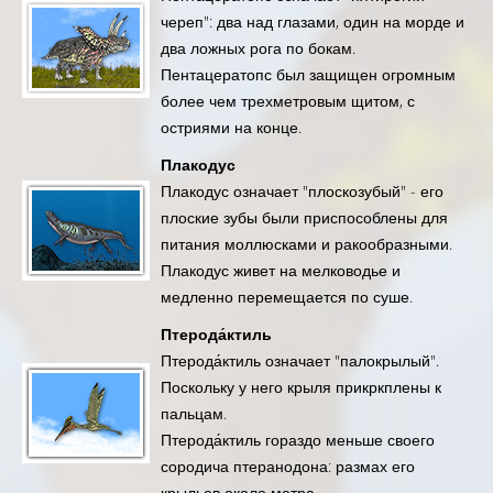
череп": два над глазами, один на морде и
два ложных рога по бокам.
Пентацератопс был защищен огромным
более чем трехметровым щитом, с
остриями на конце.
Плакодус
Плакодус означает "плоскозубый" - его
плоские зубы были приспособлены для
питания моллюсками и ракообразными.
Плакодус живет на мелководье и
медленно перемещается по суше.
Птерода́ктиль
Птерода́ктиль означает "палокрылый".
Поскольку у него крыля прикркплены к
пальцам.
Птерода́ктиль гораздо меньше своего
сородича птеранодона: размах его
крыльев около метра...