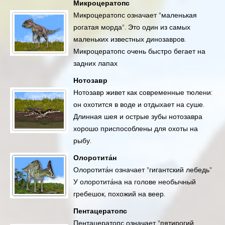
Микроцератопс
Микроцератопс означает "маленькая
рогатая морда". Это один из самых
маленьких известных динозавров.
Микроцератопс очень быстро бегает на
задних лапах
Нотозавр
Нотозавр живет как современные тюлени:
он охотится в воде и отдыхает на суше.
Длинная шея и острые зубы нотозавра
хорошо приспособлены для охоты на
рыбу.
Олоротита́н
Олоротита́н означает "гигантский лебедь"
У олоротита́на на голове необычный
гребешок, похожий на веер.
Пентацератопс
Пентацератопс означает "пятирогий