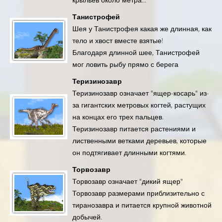
Танистрофей
Шея у Танистрофея какая же длинная, как
тело и хвост вместе взятые!
Благодаря длинной шее, Танистрофей
мог ловить рыбу прямо с берега
Теризинозавр
Теризинозавр означает "ящер-косарь" из-
за гигантских метровых когтей, растущих
на концах его трех пальцев.
Теризинозавр питается растениями и
лиственными ветками деревьев, которые
он подтягивает длинными когтями.
Торвозавр
Торвозавр означает "дикий ящер"
Торвозавр размерами приблизительно с
тиранозавра и питается крупной животной
добычей.