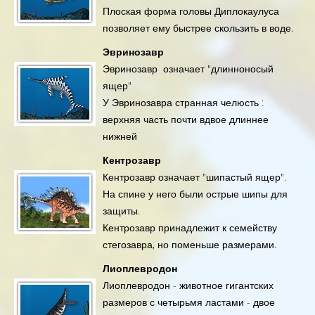
Плоская форма головы Диплокаулуса
позволяет ему быстрее скользить в воде.
Эвринозавр
Эвринозавр означает "длинноносый
ящер"
У Эвринозавра странная челюсть :
верхняя часть почти вдвое длиннее
нижней
Кентрозавр
Кентрозавр означает "шипастый ящер".
На спине у него были острые шипы для
защиты.
Кентрозавр принадлежит к семейству
стегозавра, но поменьше размерами.
Лиоплевродон
Лиоплевродон - животное гигантских
размеров с четырьмя ластами - двое