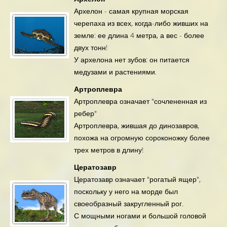
Архелон - самая крупная морская
черепаха из всех, когда-либо живших на
земле: ее длина 4 метра, а вес - более
двух тонн!
У архелона нет зубов: он питается
медузами и растениями.
Артроплевра
Артроплевра означает "сочлененная из
ребер"
Артроплевра, жившая до динозавров,
похожа на огромную сороконожку более
трех метров в длину!
Цератозавр
Цератозавр означает "рогатый ящер",
поскольку у него на морде был
своеобразный закругленный рог.
С мощными ногами и большой головой