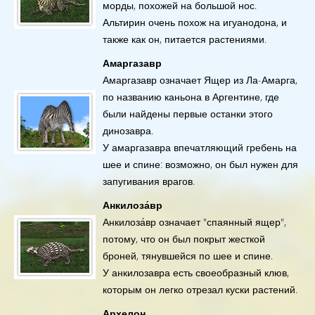
морды, похожей на большой нос.
Альтирин очень похож на игуанодона, и
также как он, питается растениями.
Амаргазавр
Амаргазавр означает Ящер из Ла-Амарга,
по названию каньона в Аргентине, где
были найдены первые останки этого
динозавра.
У амаргазавра впечатляющий гребень на
шее и спине: возможно, он был нужен для
запугивания врагов.
Анкилоза́вр
Анкилоза́вр означает "спаянный ящер",
потому, что он был покрыт жесткой
броней, тянувшейся по шее и спине.
У анкилозавра есть своеобразный клюв,
которым он легко отрезал куски растений.
Архелон